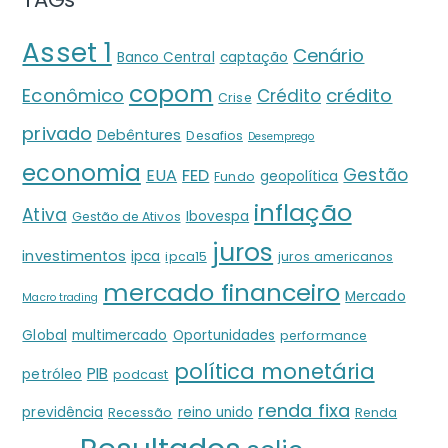
Asset 1
Cenário
Banco Central
captação
copom
crédito
Econômico
Crédito
Crise
privado
Debêntures
Desafios
Desemprego
economia
Gestão
EUA
FED
geopolítica
Fundo
inflação
Ativa
Ibovespa
Gestão de Ativos
juros
investimentos
ipca
ipca15
juros americanos
mercado financeiro
Mercado
Macro trading
Global
multimercado
Oportunidades
performance
política monetária
PIB
petróleo
podcast
renda fixa
previdência
reino unido
Recessão
Renda