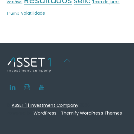
Resultados
selic
Taxa de juros
Variável
Volatilidade
Trump
Back
To
Top
LinkedIn
Instagram
Youtube
©
ASSET 1 | Investment Company
2026
Powered by
WordPress
•
Themify WordPress Themes