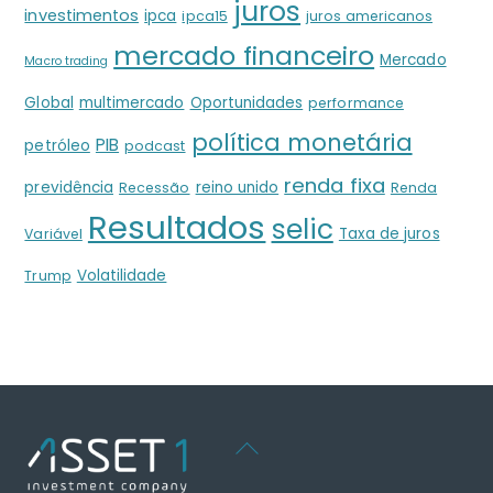
juros
investimentos
ipca
ipca15
juros americanos
mercado financeiro
Mercado
Macro trading
Global
multimercado
Oportunidades
performance
política monetária
PIB
petróleo
podcast
renda fixa
previdência
reino unido
Recessão
Renda
Resultados
selic
Taxa de juros
Variável
Volatilidade
Trump
Back
To