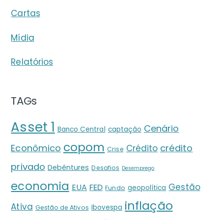
Cartas
Mídia
Relatórios
TAGs
Asset 1
Cenário
Banco Central
captação
copom
crédito
Econômico
Crédito
Crise
privado
Debêntures
Desafios
Desemprego
economia
Gestão
EUA
FED
geopolítica
Fundo
inflação
Ativa
Ibovespa
Gestão de Ativos