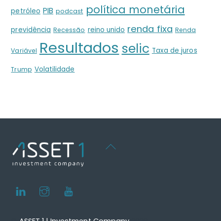
política monetária
PIB
petróleo
podcast
renda fixa
previdência
reino unido
Recessão
Renda
Resultados
selic
Taxa de juros
Variável
Volatilidade
Trump
Back
To
Top
LinkedIn
Instagram
Youtube