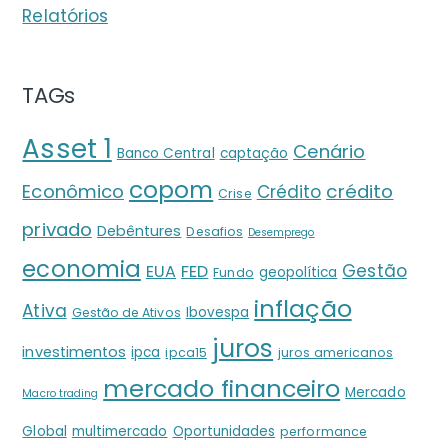
Relatórios
TAGs
Asset 1
Cenário
Banco Central
captação
copom
crédito
Econômico
Crédito
Crise
privado
Debêntures
Desafios
Desemprego
economia
Gestão
EUA
FED
geopolítica
Fundo
inflação
Ativa
Ibovespa
Gestão de Ativos
juros
investimentos
ipca
ipca15
juros americanos
mercado financeiro
Mercado
Macro trading
Global
multimercado
Oportunidades
performance