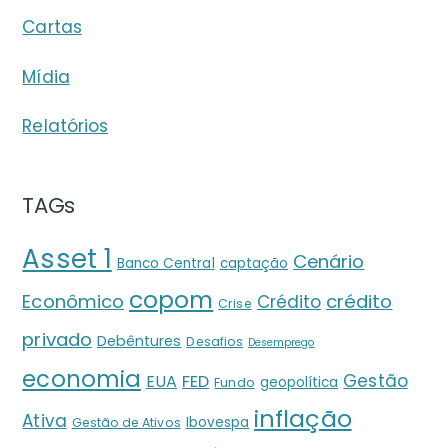
Cartas
Mídia
Relatórios
TAGs
Asset 1
Cenário
Banco Central
captação
copom
crédito
Econômico
Crédito
Crise
privado
Debêntures
Desafios
Desemprego
economia
Gestão
EUA
FED
geopolítica
Fundo
inflação
Ativa
Ibovespa
Gestão de Ativos