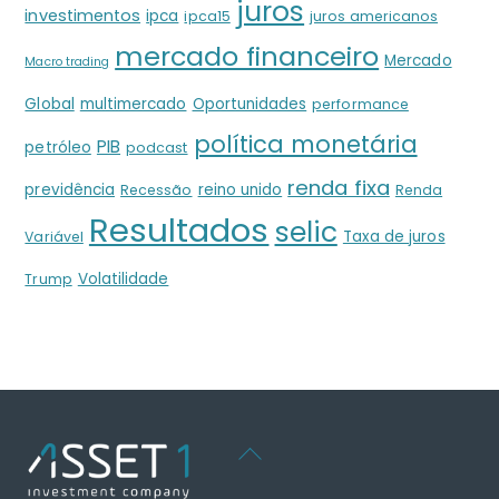
juros
investimentos
ipca
ipca15
juros americanos
mercado financeiro
Mercado
Macro trading
Global
multimercado
Oportunidades
performance
política monetária
PIB
petróleo
podcast
renda fixa
previdência
reino unido
Recessão
Renda
Resultados
selic
Taxa de juros
Variável
Volatilidade
Trump
Back
To