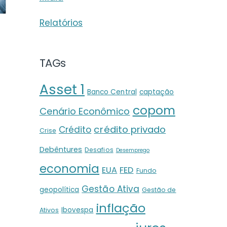
Relatórios
TAGs
Asset 1
Banco Central
captação
copom
Cenário Econômico
crédito privado
Crédito
Crise
Debêntures
Desafios
Desemprego
economia
EUA
FED
Fundo
Gestão Ativa
geopolítica
Gestão de
inflação
Ibovespa
Ativos