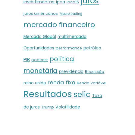
juros
investimentos
ipca
ipca15
juros americanos
Macro trading
mercado financeiro
Mercado Global
multimercado
Oportunidades
petróleo
performance
política
PIB
podcast
monetária
previdência
Recessão
renda fixa
reino unido
Renda Variável
Resultados
selic
Taxa
de juros
Volatilidade
Trump