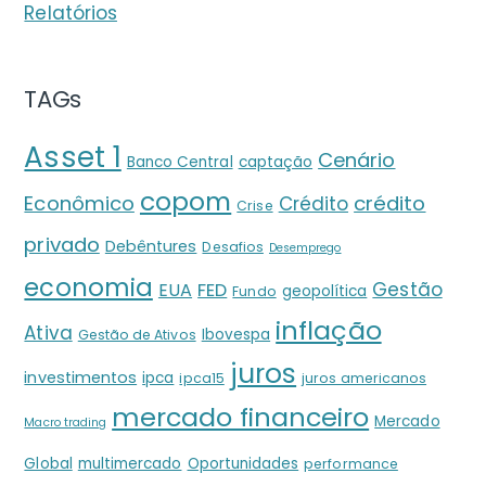
Relatórios
TAGs
Asset 1
Cenário
Banco Central
captação
copom
crédito
Econômico
Crédito
Crise
privado
Debêntures
Desafios
Desemprego
economia
Gestão
EUA
FED
geopolítica
Fundo
inflação
Ativa
Ibovespa
Gestão de Ativos
juros
investimentos
ipca
ipca15
juros americanos
mercado financeiro
Mercado
Macro trading
Global
multimercado
Oportunidades
performance