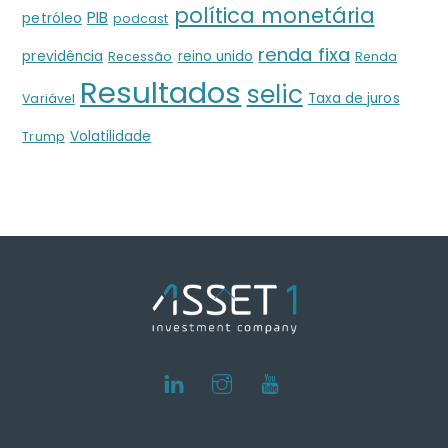
política monetária
PIB
petróleo
podcast
renda fixa
previdência
reino unido
Recessão
Renda
Resultados
selic
Taxa de juros
Variável
Volatilidade
Trump
Back
To
Top
LinkedIn
Instagram
Youtube