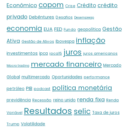
copom
crédito
Econômico
Crédito
Crise
privado
Debêntures
Desafios
Desemprego
economia
Gestão
EUA
FED
geopolítica
Fundo
inflação
Ativa
Ibovespa
Gestão de Ativos
juros
investimentos
ipca
ipca15
juros americanos
mercado financeiro
Mercado
Macro trading
Global
multimercado
Oportunidades
performance
política monetária
PIB
petróleo
podcast
renda fixa
previdência
reino unido
Recessão
Renda
Resultados
selic
Taxa de juros
Variável
Volatilidade
Trump