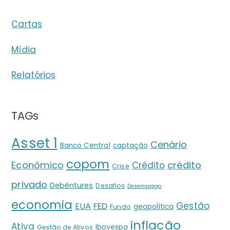
Cartas
Mídia
Relatórios
TAGs
Asset 1
Cenário
Banco Central
captação
copom
crédito
Econômico
Crédito
Crise
privado
Debêntures
Desafios
Desemprego
economia
Gestão
EUA
FED
geopolítica
Fundo
inflação
Ativa
Ibovespa
Gestão de Ativos