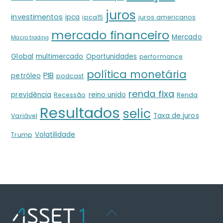
juros
investimentos
ipca
ipca15
juros americanos
mercado financeiro
Mercado
Macro trading
Global
multimercado
Oportunidades
performance
política monetária
PIB
petróleo
podcast
renda fixa
previdência
reino unido
Recessão
Renda
Resultados
selic
Taxa de juros
Variável
Volatilidade
Trump
Back