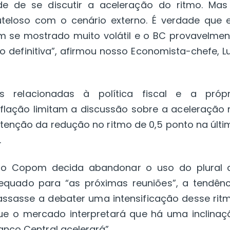
ade de se discutir a aceleração do ritmo. Mas
teloso com o cenário externo. É verdade que e
se mostrado muito volátil e o BC provavelmen
definitiva”, afirmou nosso Economista-chefe, Lu
 relacionadas à política fiscal e a própr
flação limitam a discussão sobre a aceleração 
utenção da redução no ritmo de 0,5 ponto na últi
.
o o Copom decida abandonar o uso do plural 
equado para “as próximas reuniões”, a tendênc
ssasse a debater uma intensificação desse ritm
que o mercado interpretará que há uma inclinaç
anco Central acelerará”.