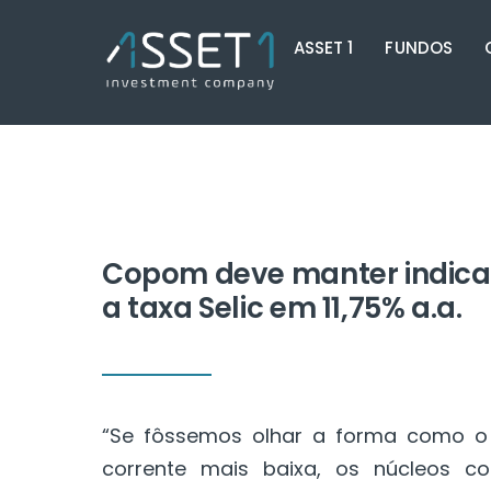
Skip
ASSET 1
FUNDOS
to
content
Copom deve manter indicaç
a taxa Selic em 11,75% a.a.
“Se fôssemos olhar a forma como o 
corrente mais baixa, os núcleos c