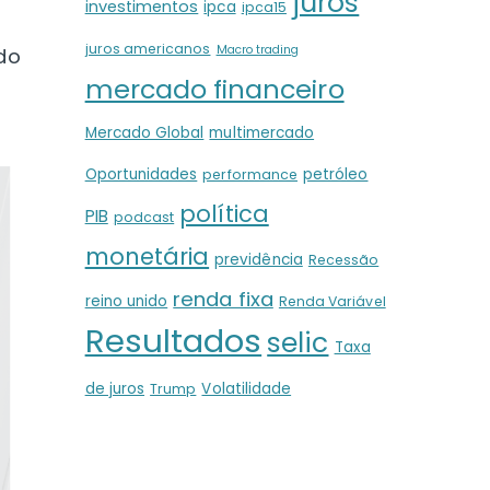
juros
investimentos
ipca
ipca15
juros americanos
Macro trading
do
mercado financeiro
Mercado Global
multimercado
Oportunidades
petróleo
performance
política
PIB
podcast
monetária
previdência
Recessão
renda fixa
reino unido
Renda Variável
Resultados
selic
Taxa
de juros
Volatilidade
Trump