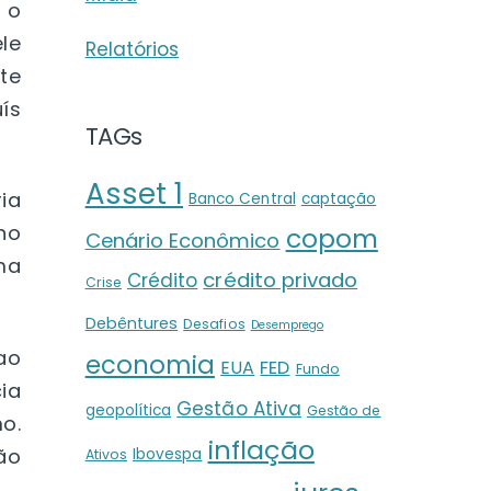
 o
le
Relatórios
te
ís
TAGs
Asset 1
ia
Banco Central
captação
no
copom
Cenário Econômico
ma
crédito privado
Crédito
Crise
Debêntures
Desafios
Desemprego
ao
economia
EUA
FED
Fundo
ia
Gestão Ativa
geopolítica
Gestão de
o.
inflação
ão
Ibovespa
Ativos