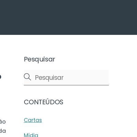
arch
Pesquisar
o
CONTEÚDOS
Cartas
ão
da
Mídia