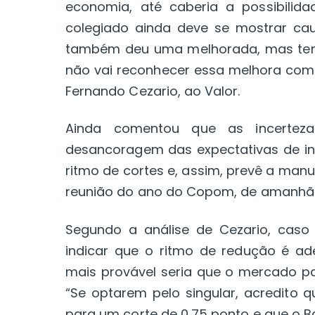
economia, até caberia a possibilid
colegiado ainda deve se mostrar cau
também deu uma melhorada, mas tem 
não vai reconhecer essa melhora como 
Fernando Cezario, ao Valor.
Ainda comentou que as incertezas
desancoragem das expectativas de in
ritmo de cortes e, assim, prevê a man
reunião do ano do Copom, de amanhã
Segundo a análise de Cezario, cas
indicar que o ritmo de redução é ad
mais provável seria que o mercado pa
“Se optarem pelo singular, acredito 
para um corte de 0,75 ponto e que o B