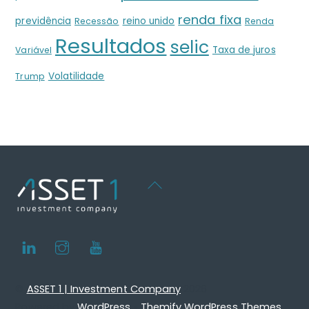
renda fixa
previdência
reino unido
Recessão
Renda
Resultados
selic
Taxa de juros
Variável
Volatilidade
Trump
Back
To
Top
LinkedIn
Instagram
Youtube
©
ASSET 1 | Investment Company
2026
Powered by
WordPress
•
Themify WordPress Themes