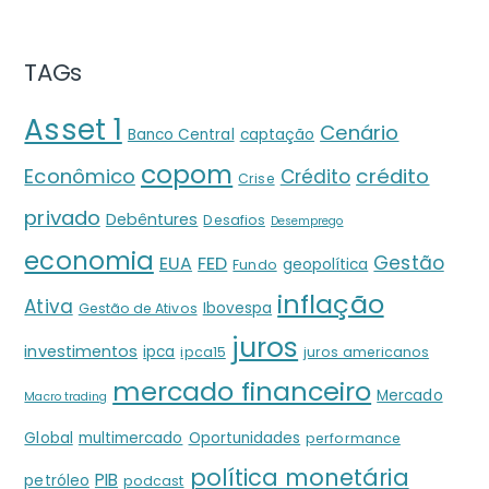
TAGs
Asset 1
Cenário
Banco Central
captação
copom
crédito
Econômico
Crédito
Crise
privado
Debêntures
Desafios
Desemprego
economia
Gestão
EUA
FED
geopolítica
Fundo
inflação
Ativa
Ibovespa
Gestão de Ativos
juros
investimentos
ipca
ipca15
juros americanos
mercado financeiro
Mercado
Macro trading
Global
multimercado
Oportunidades
performance
política monetária
PIB
petróleo
podcast