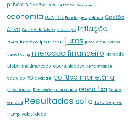
privado
Debêntures
Desafios
Desemprego
economia
Gestão
EUA
FED
geopolítica
Fundo
inflação
Ativa
Ibovespa
Gestão de Ativos
juros
investimentos
ipca
ipca15
juros americanos
mercado financeiro
Mercado
Macro trading
Global
multimercado
Oportunidades
performance
política monetária
PIB
petróleo
podcast
renda fixa
previdência
reino unido
Recessão
Renda
Resultados
selic
Taxa de juros
Variável
Volatilidade
Trump