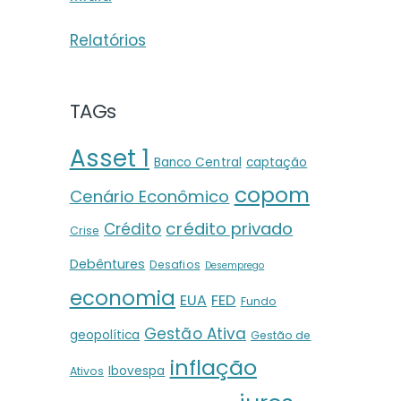
Relatórios
TAGs
Asset 1
Banco Central
captação
copom
Cenário Econômico
crédito privado
Crédito
Crise
Debêntures
Desafios
Desemprego
economia
EUA
FED
Fundo
Gestão Ativa
geopolítica
Gestão de
inflação
Ibovespa
Ativos