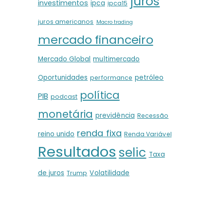
juros
investimentos
ipca
ipca15
juros americanos
Macro trading
mercado financeiro
Mercado Global
multimercado
Oportunidades
petróleo
performance
política
PIB
podcast
monetária
previdência
Recessão
renda fixa
reino unido
Renda Variável
Resultados
selic
Taxa
de juros
Volatilidade
Trump