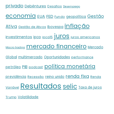
privado
Debêntures
Desafios
Desemprego
economia
Gestão
EUA
FED
geopolítica
Fundo
inflação
Ativa
Ibovespa
Gestão de Ativos
juros
investimentos
ipca
ipca15
juros americanos
mercado financeiro
Mercado
Macro trading
Global
multimercado
Oportunidades
performance
política monetária
PIB
petróleo
podcast
renda fixa
previdência
reino unido
Recessão
Renda
Resultados
selic
Taxa de juros
Variável
Volatilidade
Trump