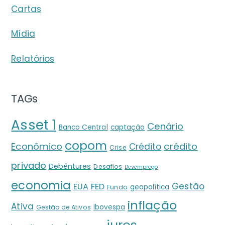
Cartas
Mídia
Relatórios
TAGs
Asset 1
Cenário
Banco Central
captação
copom
crédito
Econômico
Crédito
Crise
privado
Debêntures
Desafios
Desemprego
economia
Gestão
EUA
FED
geopolítica
Fundo
inflação
Ativa
Ibovespa
Gestão de Ativos