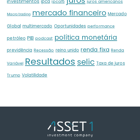
juros
investimentos
ipca
ipca15
juros americanos
mercado financeiro
Mercado
Macro trading
Global
multimercado
Oportunidades
performance
política monetária
PIB
petróleo
podcast
renda fixa
previdência
reino unido
Recessão
Renda
Resultados
selic
Taxa de juros
Variável
Volatilidade
Trump
Back
To