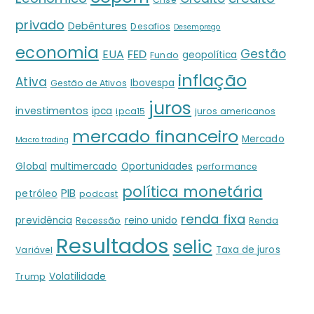
privado
Debêntures
Desafios
Desemprego
economia
Gestão
EUA
FED
geopolítica
Fundo
inflação
Ativa
Ibovespa
Gestão de Ativos
juros
investimentos
ipca
ipca15
juros americanos
mercado financeiro
Mercado
Macro trading
Global
multimercado
Oportunidades
performance
política monetária
PIB
petróleo
podcast
renda fixa
previdência
reino unido
Recessão
Renda
Resultados
selic
Taxa de juros
Variável
Volatilidade
Trump