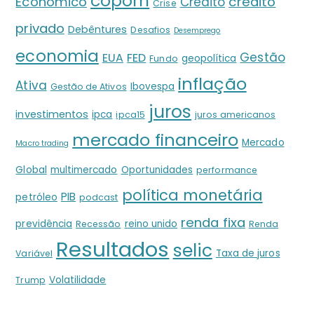
copom
crédito
Econômico
Crédito
Crise
privado
Debêntures
Desafios
Desemprego
economia
Gestão
EUA
FED
geopolítica
Fundo
inflação
Ativa
Ibovespa
Gestão de Ativos
juros
investimentos
ipca
ipca15
juros americanos
mercado financeiro
Mercado
Macro trading
Global
multimercado
Oportunidades
performance
política monetária
PIB
petróleo
podcast
renda fixa
previdência
reino unido
Recessão
Renda
Resultados
selic
Taxa de juros
Variável
Volatilidade
Trump