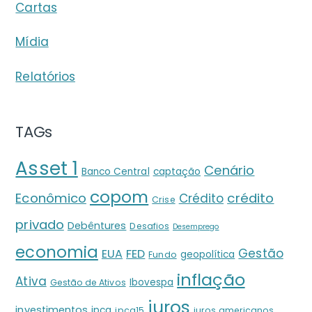
Cartas
Mídia
Relatórios
TAGs
Asset 1
Cenário
Banco Central
captação
copom
crédito
Econômico
Crédito
Crise
privado
Debêntures
Desafios
Desemprego
economia
Gestão
EUA
FED
geopolítica
Fundo
inflação
Ativa
Ibovespa
Gestão de Ativos
juros
investimentos
ipca
ipca15
juros americanos