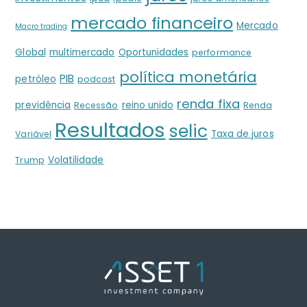
mercado financeiro
Mercado
Macro trading
Global
multimercado
Oportunidades
performance
política monetária
PIB
petróleo
podcast
renda fixa
previdência
reino unido
Recessão
Renda
Resultados
selic
Taxa de juros
Variável
Volatilidade
Trump
Back
To