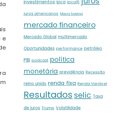
juros
investimentos
ipca
ipca15
da
juros americanos
Macro trading
mercado financeiro
is
Mercado Global
multimercado
 e
de
Oportunidades
petróleo
performance
política
PIB
podcast
monetária
ra
previdência
Recessão
am
renda fixa
reino unido
Renda Variável
Resultados
selic
Taxa
de juros
Volatilidade
Trump