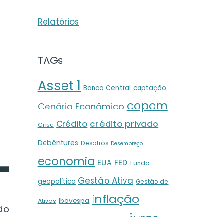
Relatórios
TAGs
Asset 1
Banco Central
captação
copom
Cenário Econômico
crédito privado
Crédito
Crise
Debêntures
Desafios
Desemprego
economia
EUA
FED
Fundo
Gestão Ativa
geopolítica
Gestão de
inflação
Ibovespa
Ativos
ado