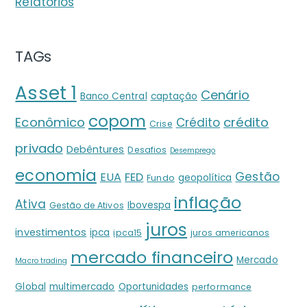
Relatórios
TAGs
Asset 1
Cenário
Banco Central
captação
copom
crédito
Econômico
Crédito
Crise
privado
Debêntures
Desafios
Desemprego
economia
Gestão
EUA
FED
geopolítica
Fundo
inflação
Ativa
Ibovespa
Gestão de Ativos
juros
investimentos
ipca
ipca15
juros americanos
mercado financeiro
Mercado
Macro trading
Global
multimercado
Oportunidades
performance