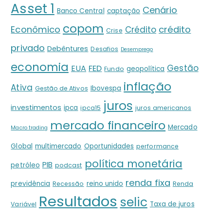
Asset 1
Cenário
Banco Central
captação
copom
crédito
Econômico
Crédito
Crise
privado
Debêntures
Desafios
Desemprego
economia
Gestão
EUA
FED
geopolítica
Fundo
inflação
Ativa
Ibovespa
Gestão de Ativos
juros
investimentos
ipca
ipca15
juros americanos
mercado financeiro
Mercado
Macro trading
Global
multimercado
Oportunidades
performance
política monetária
PIB
petróleo
podcast
renda fixa
previdência
reino unido
Recessão
Renda
Resultados
selic
Taxa de juros
Variável