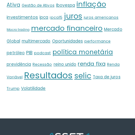
inflação
Ativa
Ibovespa
Gestão de Ativos
juros
investimentos
ipca
ipca15
juros americanos
mercado financeiro
Mercado
Macro trading
Global
multimercado
Oportunidades
performance
política monetária
PIB
petróleo
podcast
renda fixa
previdência
reino unido
Recessão
Renda
Resultados
selic
Taxa de juros
Variável
Volatilidade
Trump