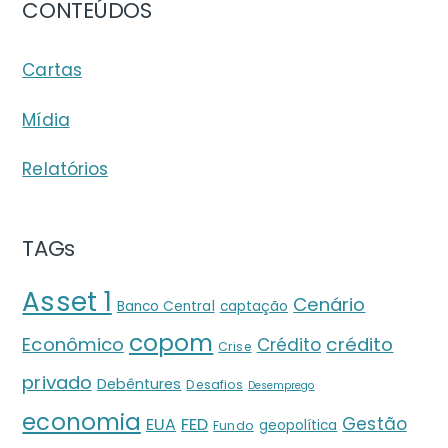
CONTEÚDOS
Cartas
Mídia
Relatórios
TAGs
Asset 1
Cenário
Banco Central
captação
copom
crédito
Econômico
Crédito
Crise
privado
Debêntures
Desafios
Desemprego
economia
Gestão
EUA
FED
geopolítica
Fundo