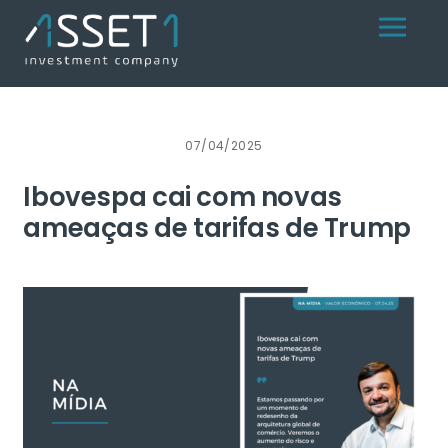
Skip
Menu
to
content
07/04/2025
Ibovespa cai com novas
ameaças de tarifas de Trump