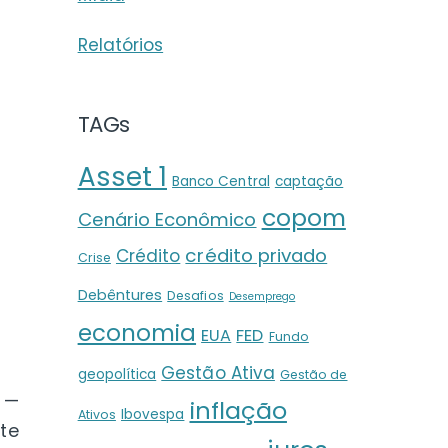
Relatórios
TAGs
Asset 1
Banco Central
captação
copom
Cenário Econômico
crédito privado
Crédito
Crise
Debêntures
Desafios
Desemprego
economia
EUA
FED
Fundo
Gestão Ativa
geopolítica
Gestão de
 —
inflação
Ibovespa
Ativos
te