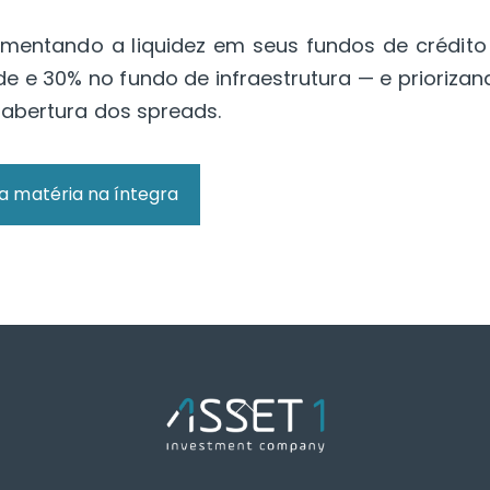
umentando a liquidez em seus fundos de crédito
 e 30% no fundo de infraestrutura — e priorizan
 abertura dos spreads.
 a matéria na íntegra
Back
To
Top