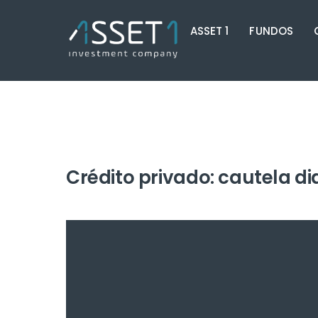
Skip
ASSET 1
FUNDOS
to
content
Crédito privado: cautela 