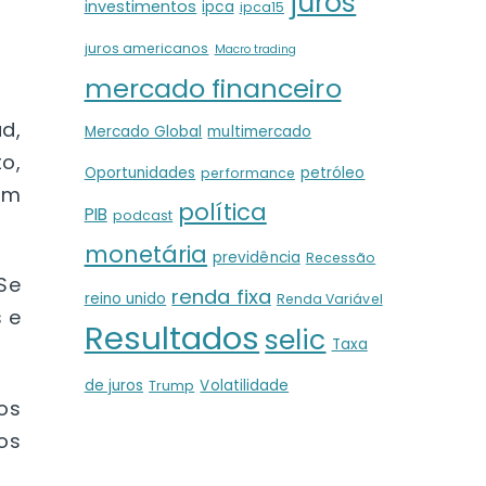
juros
investimentos
ipca
ipca15
juros americanos
Macro trading
mercado financeiro
d,
Mercado Global
multimercado
o,
Oportunidades
petróleo
performance
êm
política
PIB
podcast
monetária
previdência
Recessão
Se
renda fixa
reino unido
Renda Variável
 e
Resultados
selic
Taxa
de juros
Volatilidade
Trump
os
os