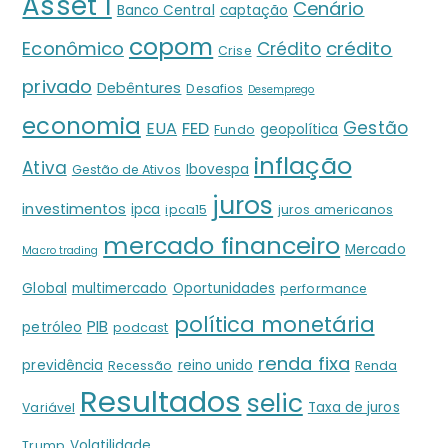
Asset 1
Cenário
Banco Central
captação
copom
crédito
Econômico
Crédito
Crise
privado
Debêntures
Desafios
Desemprego
economia
Gestão
EUA
FED
geopolítica
Fundo
inflação
Ativa
Ibovespa
Gestão de Ativos
juros
investimentos
ipca
ipca15
juros americanos
mercado financeiro
Mercado
Macro trading
Global
multimercado
Oportunidades
performance
política monetária
PIB
petróleo
podcast
renda fixa
previdência
reino unido
Recessão
Renda
Resultados
selic
Taxa de juros
Variável
Volatilidade
Trump