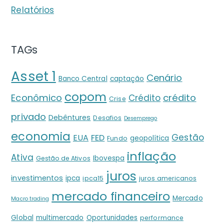
Relatórios
TAGs
Asset 1
Cenário
Banco Central
captação
copom
crédito
Econômico
Crédito
Crise
privado
Debêntures
Desafios
Desemprego
economia
Gestão
EUA
FED
geopolítica
Fundo
inflação
Ativa
Ibovespa
Gestão de Ativos
juros
investimentos
ipca
ipca15
juros americanos
mercado financeiro
Mercado
Macro trading
Global
multimercado
Oportunidades
performance