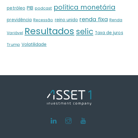
política monetária
PIB
petróleo
podcast
renda fixa
previdência
reino unido
Recessão
Renda
Resultados
selic
Taxa de juros
Variável
Volatilidade
Trump
Back
To
Top
LinkedIn
Instagram
Youtube