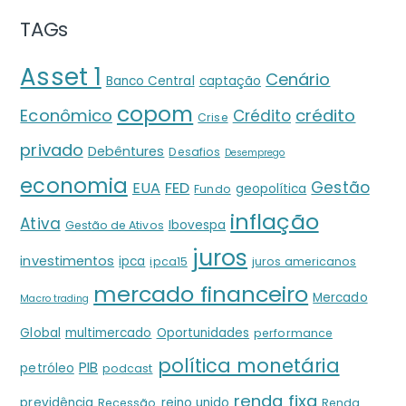
TAGs
Asset 1
Cenário
Banco Central
captação
copom
crédito
Econômico
Crédito
Crise
privado
Debêntures
Desafios
Desemprego
economia
Gestão
EUA
FED
geopolítica
Fundo
inflação
Ativa
Ibovespa
Gestão de Ativos
juros
investimentos
ipca
ipca15
juros americanos
mercado financeiro
Mercado
Macro trading
Global
multimercado
Oportunidades
performance
política monetária
PIB
petróleo
podcast
renda fixa
previdência
reino unido
Recessão
Renda