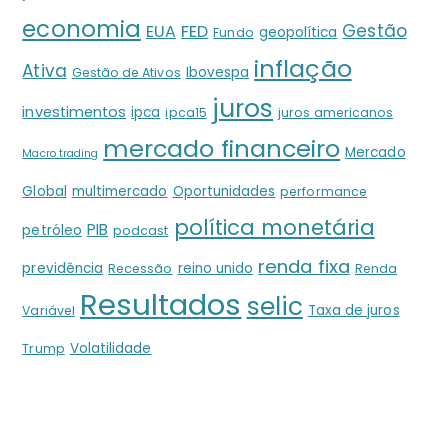
economia
Gestão
EUA
FED
geopolítica
Fundo
inflação
Ativa
Ibovespa
Gestão de Ativos
juros
investimentos
ipca
ipca15
juros americanos
mercado financeiro
Mercado
Macro trading
Global
multimercado
Oportunidades
performance
política monetária
PIB
petróleo
podcast
renda fixa
previdência
reino unido
Recessão
Renda
Resultados
selic
Taxa de juros
Variável
Volatilidade
Trump