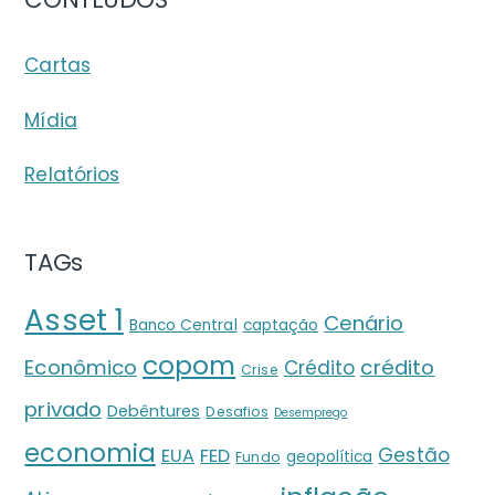
Cartas
Mídia
Relatórios
TAGs
Asset 1
Cenário
Banco Central
captação
copom
crédito
Econômico
Crédito
Crise
privado
Debêntures
Desafios
Desemprego
economia
Gestão
EUA
FED
geopolítica
Fundo