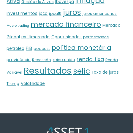
inflação
Ativa
Ibovespa
Gestão de Ativos
juros
investimentos
ipca
ipca15
juros americanos
mercado financeiro
Mercado
Macro trading
Global
multimercado
Oportunidades
performance
política monetária
PIB
petróleo
podcast
renda fixa
previdência
reino unido
Recessão
Renda
Resultados
selic
Taxa de juros
Variável
Volatilidade
Trump
Back