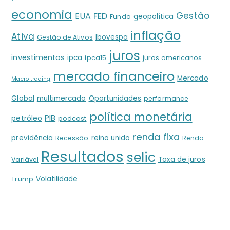
economia
Gestão
EUA
FED
geopolítica
Fundo
inflação
Ativa
Ibovespa
Gestão de Ativos
juros
investimentos
ipca
ipca15
juros americanos
mercado financeiro
Mercado
Macro trading
Global
multimercado
Oportunidades
performance
política monetária
PIB
petróleo
podcast
renda fixa
previdência
reino unido
Recessão
Renda
Resultados
selic
Taxa de juros
Variável
Volatilidade
Trump