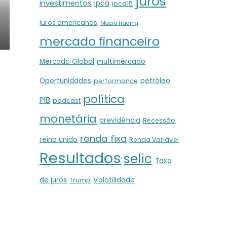
juros
investimentos
ipca
ipca15
juros americanos
Macro trading
mercado financeiro
Mercado Global
multimercado
Oportunidades
petróleo
performance
política
PIB
podcast
monetária
previdência
Recessão
renda fixa
reino unido
Renda Variável
Resultados
selic
Taxa
de juros
Volatilidade
Trump