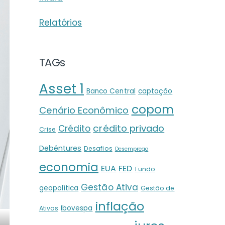
Relatórios
TAGs
Asset 1
Banco Central
captação
copom
Cenário Econômico
crédito privado
Crédito
Crise
Debêntures
Desafios
Desemprego
economia
EUA
FED
Fundo
Gestão Ativa
geopolítica
Gestão de
inflação
Ibovespa
Ativos