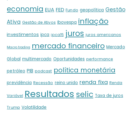
economia
Gestão
EUA
FED
geopolítica
Fundo
inflação
Ativa
Ibovespa
Gestão de Ativos
juros
investimentos
ipca
ipca15
juros americanos
mercado financeiro
Mercado
Macro trading
Global
multimercado
Oportunidades
performance
política monetária
PIB
petróleo
podcast
renda fixa
previdência
reino unido
Recessão
Renda
Resultados
selic
Taxa de juros
Variável
Volatilidade
Trump