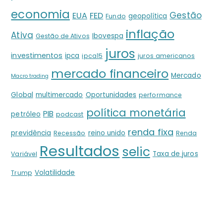
economia
Gestão
EUA
FED
geopolítica
Fundo
inflação
Ativa
Ibovespa
Gestão de Ativos
juros
investimentos
ipca
ipca15
juros americanos
mercado financeiro
Mercado
Macro trading
Global
multimercado
Oportunidades
performance
política monetária
PIB
petróleo
podcast
renda fixa
previdência
reino unido
Recessão
Renda
Resultados
selic
Taxa de juros
Variável
Volatilidade
Trump