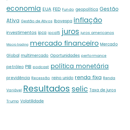
economia
Gestão
EUA
FED
geopolítica
Fundo
inflação
Ativa
Ibovespa
Gestão de Ativos
juros
investimentos
ipca
ipca15
juros americanos
mercado financeiro
Mercado
Macro trading
Global
multimercado
Oportunidades
performance
política monetária
PIB
petróleo
podcast
renda fixa
previdência
reino unido
Recessão
Renda
Resultados
selic
Taxa de juros
Variável
Volatilidade
Trump