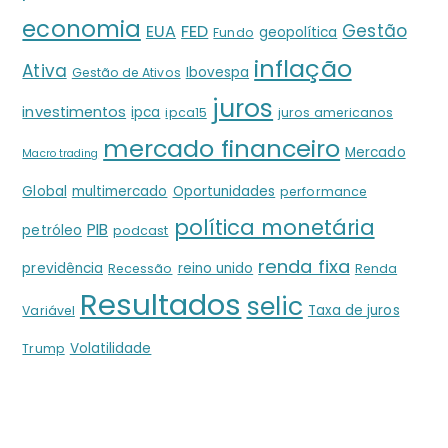
economia
Gestão
EUA
FED
geopolítica
Fundo
inflação
Ativa
Ibovespa
Gestão de Ativos
juros
investimentos
ipca
ipca15
juros americanos
mercado financeiro
Mercado
Macro trading
Global
multimercado
Oportunidades
performance
política monetária
PIB
petróleo
podcast
renda fixa
previdência
reino unido
Recessão
Renda
Resultados
selic
Taxa de juros
Variável
Volatilidade
Trump