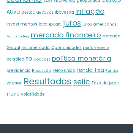
Gestão
EUA
FED
geopolítica
Fundo
inflação
Ativa
Ibovespa
Gestão de Ativos
juros
investimentos
ipca
ipca15
juros americanos
mercado financeiro
Mercado
Macro trading
Global
multimercado
Oportunidades
performance
política monetária
PIB
petróleo
podcast
renda fixa
previdência
reino unido
Recessão
Renda
Resultados
selic
Taxa de juros
Variável
Volatilidade
Trump