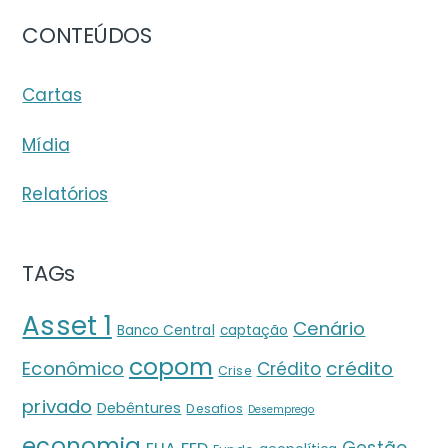
CONTEÚDOS
Cartas
Mídia
Relatórios
TAGs
Asset 1
Cenário
Banco Central
captação
copom
crédito
Econômico
Crédito
Crise
privado
Debêntures
Desafios
Desemprego
economia