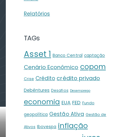
Relatórios
TAGs
Asset 1
Banco Central
captação
copom
Cenário Econômico
crédito privado
Crédito
Crise
Debêntures
Desafios
Desemprego
economia
EUA
FED
Fundo
Gestão Ativa
geopolítica
Gestão de
inflação
Ibovespa
Ativos