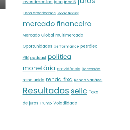
juros
investimentos
ipca
ipca15
juros americanos
Macro trading
mercado financeiro
Mercado Global
multimercado
Oportunidades
petróleo
performance
política
PIB
podcast
monetária
previdência
Recessão
renda fixa
reino unido
Renda Variável
Resultados
selic
Taxa
de juros
Volatilidade
Trump