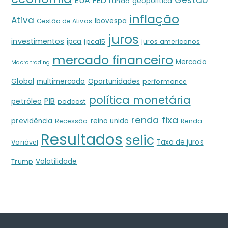
Gestão
EUA
FED
geopolítica
Fundo
inflação
Ativa
Ibovespa
Gestão de Ativos
juros
investimentos
ipca
ipca15
juros americanos
mercado financeiro
Mercado
Macro trading
Global
multimercado
Oportunidades
performance
política monetária
PIB
petróleo
podcast
renda fixa
previdência
reino unido
Recessão
Renda
Resultados
selic
Taxa de juros
Variável
Volatilidade
Trump