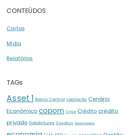
CONTEÚDOS
Cartas
Mídia
Relatórios
TAGs
Asset 1
Cenário
Banco Central
captação
copom
crédito
Econômico
Crédito
Crise
privado
Debêntures
Desafios
Desemprego
economia