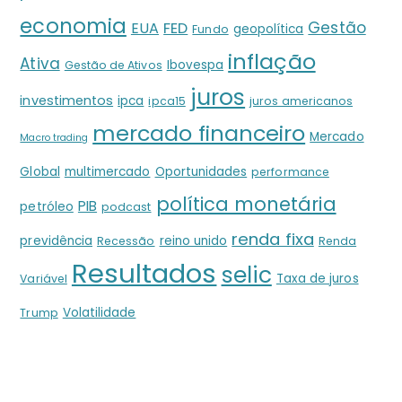
economia
Gestão
EUA
FED
geopolítica
Fundo
inflação
Ativa
Ibovespa
Gestão de Ativos
juros
investimentos
ipca
ipca15
juros americanos
mercado financeiro
Mercado
Macro trading
Global
multimercado
Oportunidades
performance
política monetária
PIB
petróleo
podcast
renda fixa
previdência
reino unido
Recessão
Renda
Resultados
selic
Taxa de juros
Variável
Volatilidade
Trump