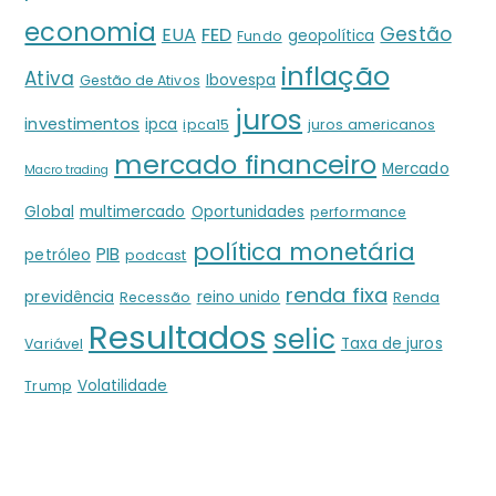
economia
Gestão
EUA
FED
geopolítica
Fundo
inflação
Ativa
Ibovespa
Gestão de Ativos
juros
investimentos
ipca
ipca15
juros americanos
mercado financeiro
Mercado
Macro trading
Global
multimercado
Oportunidades
performance
política monetária
PIB
petróleo
podcast
renda fixa
previdência
reino unido
Recessão
Renda
Resultados
selic
Taxa de juros
Variável
Volatilidade
Trump