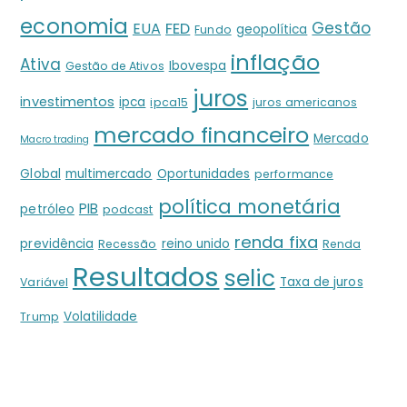
economia
Gestão
EUA
FED
geopolítica
Fundo
inflação
Ativa
Ibovespa
Gestão de Ativos
juros
investimentos
ipca
ipca15
juros americanos
mercado financeiro
Mercado
Macro trading
Global
multimercado
Oportunidades
performance
política monetária
PIB
petróleo
podcast
renda fixa
previdência
reino unido
Recessão
Renda
Resultados
selic
Taxa de juros
Variável
Volatilidade
Trump