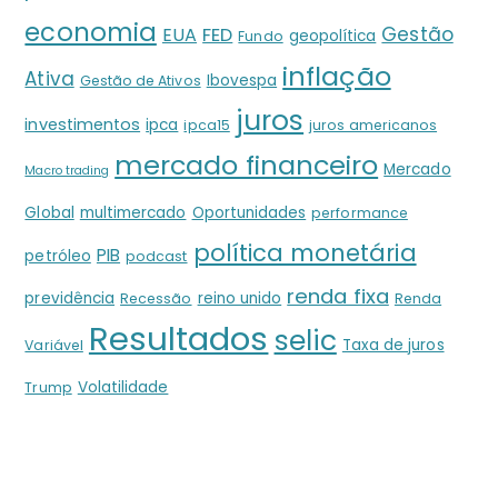
economia
Gestão
EUA
FED
geopolítica
Fundo
inflação
Ativa
Ibovespa
Gestão de Ativos
juros
investimentos
ipca
ipca15
juros americanos
mercado financeiro
Mercado
Macro trading
Global
multimercado
Oportunidades
performance
política monetária
PIB
petróleo
podcast
renda fixa
previdência
reino unido
Recessão
Renda
Resultados
selic
Taxa de juros
Variável
Volatilidade
Trump