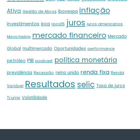
inflação
Ativa
Ibovespa
Gestão de Ativos
juros
investimentos
ipca
ipca15
juros americanos
mercado financeiro
Mercado
Macro trading
Global
multimercado
Oportunidades
performance
política monetária
PIB
petróleo
podcast
renda fixa
previdência
reino unido
Recessão
Renda
Resultados
selic
Taxa de juros
Variável
Volatilidade
Trump