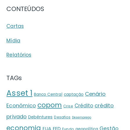
CONTEÚDOS
Cartas
Mídia
Relatórios
TAGs
Asset 1
Cenário
Banco Central
captação
copom
crédito
Econômico
Crédito
Crise
privado
Debêntures
Desafios
Desemprego
economia
Gestão
EUA
FED
geopolítica
Fundo