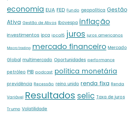
economia
Gestão
EUA
FED
geopolítica
Fundo
inflação
Ativa
Ibovespa
Gestão de Ativos
juros
investimentos
ipca
ipca15
juros americanos
mercado financeiro
Mercado
Macro trading
Global
multimercado
Oportunidades
performance
política monetária
PIB
petróleo
podcast
renda fixa
previdência
reino unido
Recessão
Renda
Resultados
selic
Taxa de juros
Variável
Volatilidade
Trump