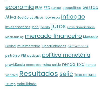
economia
Gestão
EUA
FED
geopolítica
Fundo
inflação
Ativa
Ibovespa
Gestão de Ativos
juros
investimentos
ipca
ipca15
juros americanos
mercado financeiro
Mercado
Macro trading
Global
multimercado
Oportunidades
performance
política monetária
PIB
petróleo
podcast
renda fixa
previdência
reino unido
Recessão
Renda
Resultados
selic
Taxa de juros
Variável
Volatilidade
Trump