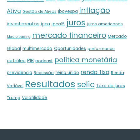
inflação
Ativa
Ibovespa
Gestão de Ativos
juros
investimentos
ipca
ipca15
juros americanos
mercado financeiro
Mercado
Macro trading
Global
multimercado
Oportunidades
performance
política monetária
PIB
petróleo
podcast
renda fixa
previdência
reino unido
Recessão
Renda
Resultados
selic
Taxa de juros
Variável
Volatilidade
Trump