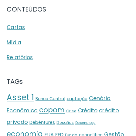
CONTEÚDOS
Cartas
Mídia
Relatórios
TAGs
Asset 1
Cenário
Banco Central
captação
copom
crédito
Econômico
Crédito
Crise
privado
Debêntures
Desafios
Desemprego
economia
Gestão
EUA
FED
geopolítica
Fundo