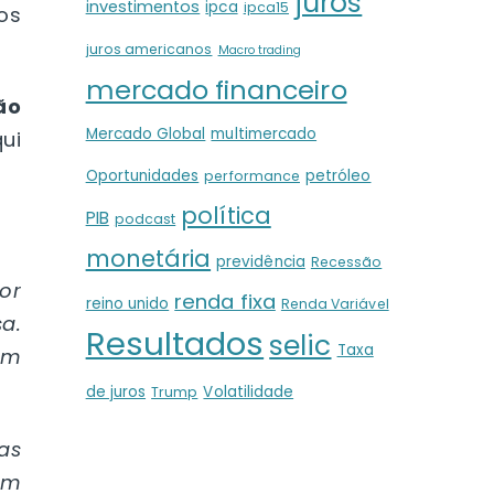
juros
investimentos
ipca
ipca15
os
juros americanos
Macro trading
mercado financeiro
ão
Mercado Global
multimercado
ui
Oportunidades
petróleo
performance
política
PIB
podcast
monetária
previdência
Recessão
or
renda fixa
reino unido
Renda Variável
a.
Resultados
selic
Taxa
em
de juros
Volatilidade
Trump
as
um