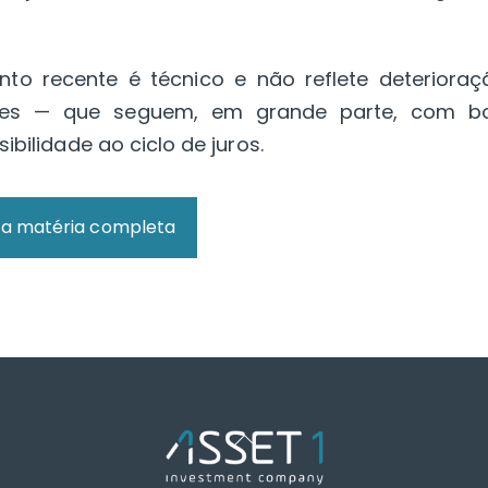
to recente é técnico e não reflete deterioraç
sores — que seguem, em grande parte, com b
ibilidade ao ciclo de juros.
a a matéria completa
Back
To