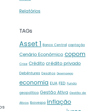
Relatórios
TAGs
Asset 1
Banco Central
captação
copom
Cenário Econômico
crédito privado
Crédito
Crise
Debêntures
Desafios
Desemprego
economia
EUA
FED
Fundo
Gestão Ativa
geopolítica
Gestão de
inflação
Ibovespa
Ativos
os