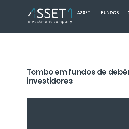
Skip
ASSET 1
FUNDOS
to
content
Tombo em fundos de debênt
investidores