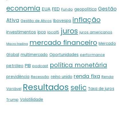
economia
Gestão
EUA
FED
geopolítica
Fundo
inflação
Ativa
Ibovespa
Gestão de Ativos
juros
investimentos
ipca
ipca15
juros americanos
mercado financeiro
Mercado
Macro trading
Global
multimercado
Oportunidades
performance
política monetária
PIB
petróleo
podcast
renda fixa
previdência
reino unido
Recessão
Renda
Resultados
selic
Taxa de juros
Variável
Volatilidade
Trump