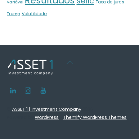
Resultados
selic
Taxa de juros
Variável
Volatilidade
Trump
Back
To
Top
LinkedIn
Instagram
Youtube
©
ASSET 1 | Investment Company
2026
Powered by
WordPress
•
Themify WordPress Themes