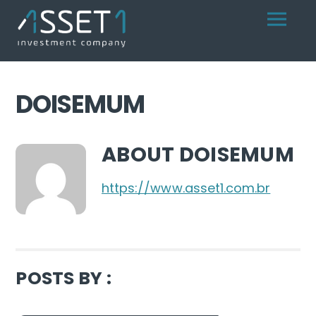
Skip
Menu
to
content
DOISEMUM
ABOUT
DOISEMUM
https://www.asset1.com.br
POSTS BY :