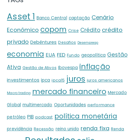
Asset 1
Cenário
Banco Central
captação
copom
crédito
Econômico
Crédito
Crise
privado
Debêntures
Desafios
Desemprego
economia
Gestão
EUA
FED
geopolítica
Fundo
inflação
Ativa
Ibovespa
Gestão de Ativos
juros
investimentos
ipca
ipca15
juros americanos
mercado financeiro
Mercado
Macro trading
Global
multimercado
Oportunidades
performance
política monetária
PIB
petróleo
podcast
renda fixa
previdência
reino unido
Recessão
Renda