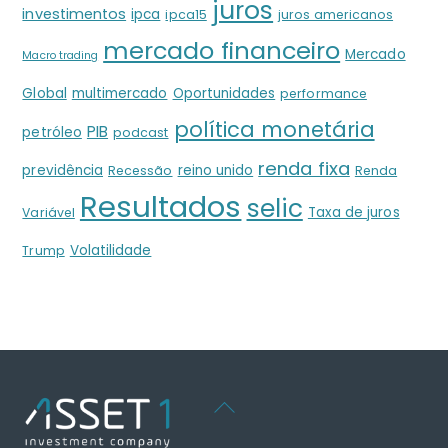
juros
investimentos
ipca
ipca15
juros americanos
mercado financeiro
Mercado
Macro trading
Global
multimercado
Oportunidades
performance
política monetária
PIB
petróleo
podcast
renda fixa
previdência
reino unido
Recessão
Renda
Resultados
selic
Taxa de juros
Variável
Volatilidade
Trump
Back
To