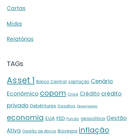
Cartas
Mídia
Relatórios
TAGs
Asset 1
Cenário
Banco Central
captação
copom
crédito
Econômico
Crédito
Crise
privado
Debêntures
Desafios
Desemprego
economia
Gestão
EUA
FED
geopolítica
Fundo
inflação
Ativa
Ibovespa
Gestão de Ativos